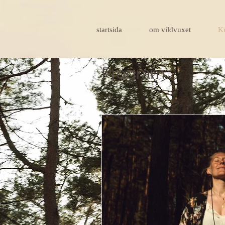
startsida
om vildvuxet
Ku
Program