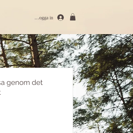
Logga in
esa genom det
t