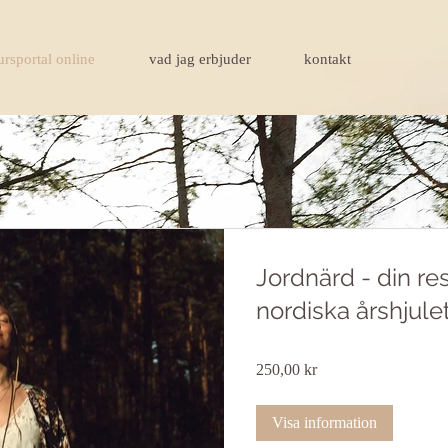
rsportal online
vad jag erbjuder
kontakt
Jordnärd - din r
nordiska årshjule
250,00 kr
Visa information